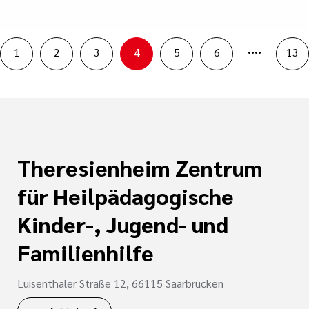
....
1
2
3
4
5
6
13
Theresienheim Zentrum
für Heilpädagogische
Kinder-, Jugend- und
Familienhilfe
Luisenthaler Straße 12, 66115 Saarbrücken