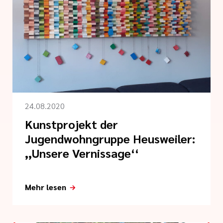
tlinien
i der cts
24.08.2020
Kunstprojekt der
Jugendwohngruppe Heusweiler:
,,Unsere Vernissage‘‘
Mehr lesen