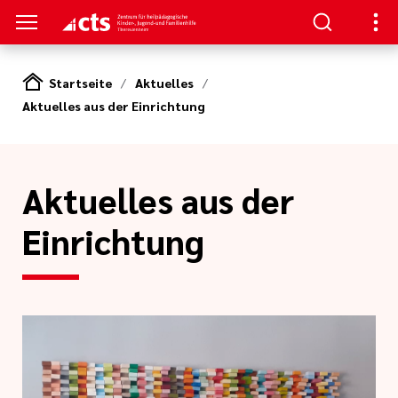
Startseite
Aktuelles
Aktuelles aus der Einrichtung
S
NAGEMENT
ben
zur
lfen
gen
nd
Aktuelles aus der
en
 der Einrichtung
Dienste
ngebote
Einrichtung
 Ausrichtung
eporter