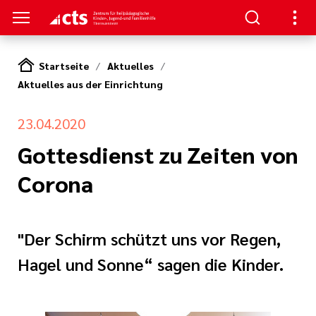
Startseite
Aktuelles
Aktuelles aus der Einrichtung
S
NAGEMENT
ben
23.04.2020
zur
lfen
gen
und
Gottesdienst zu Zeiten von
en
 der Einrichtung
Dienste
ngebote
Corona
 Ausrichtung
eporter
"Der Schirm schützt uns vor Regen,
Hagel und Sonne“ sagen die Kinder.